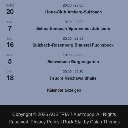
N
20:00
-
23:00
MÄRZ
20
a
Lions-Club Amberg-Sulzbach
v
19:00
-
22:00
MAI
7
Schnaittenbach Sportverein Jubiläum
i
20:00
-
23:59
MAI
g
16
Sulzbach-Rosenberg Brauerei Fuchsbeck
a
18:00
-
22:00
JUNI
5
t
Schwabach Burgersgarten
i
20:00
-
22:30
DEZ.
18
Feucht Reichswaldhalle
o
Kalender anzeigen
n
Copyright © 2026
AUSTRIA 7 Austropop
. All Rights
Reserved.
Privacy Policy
| Rock Star by
Catch Themes