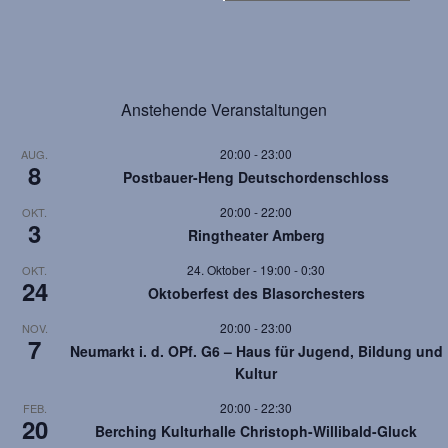
r
a
n
Anstehende Veranstaltungen
s
20:00
-
23:00
AUG.
t
8
Postbauer-Heng Deutschordenschloss
a
20:00
-
22:00
OKT.
3
l
Ringtheater Amberg
t
24. Oktober - 19:00
-
0:30
OKT.
24
Oktoberfest des Blasorchesters
u
20:00
-
23:00
NOV.
n
7
Neumarkt i. d. OPf. G6 – Haus für Jugend, Bildung und
g
Kultur
-
20:00
-
22:30
FEB.
20
Berching Kulturhalle Christoph-Willibald-Gluck