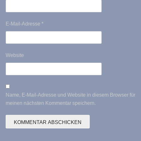
i
g
E-Mail-Adresse
*
a
t
i
Website
o
n
Name, E-Mail-Adresse und Website in diesem Browser für
meinen nächsten Kommentar speichern.